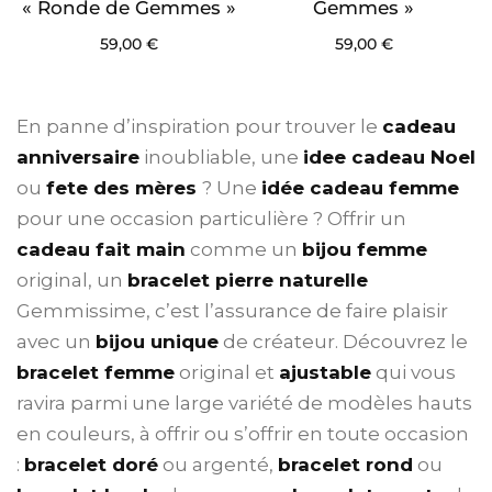
« Ronde de Gemmes »
Gemmes »
59,00
€
59,00
€
En panne d’inspiration pour trouver le
cadeau
anniversaire
inoubliable, une
idee cadeau Noel
ou
fete des mères
? Une
idée cadeau femme
pour une occasion particulière ? Offrir un
cadeau fait main
comme un
bijou femme
original, un
bracelet pierre naturelle
Gemmissime, c’est l’assurance de faire plaisir
avec un
bijou unique
de créateur. Découvrez le
bracelet femme
original et
ajustable
qui vous
ravira parmi une large variété de modèles hauts
en couleurs, à offrir ou s’offrir en toute occasion
:
bracelet doré
ou argenté,
bracelet rond
ou