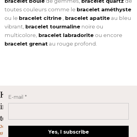
bracelet boule
de gemmes,
bracelet quartz
de
toutes couleurs comme le
bracelet améthyste
ou le
bracelet citrine
,
bracelet apatite
au bleu
vibrant,
bracelet tourmaline
noire ou
multicolore,
bracelet labradorite
ou encore
bracelet grenat
au rouge profond.
Keep
E-mail
*
in
touch!
Join
the