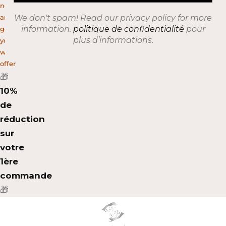
newsletter
and
We don't spam! Read our privacy policy for more
information.
politique de confidentialité
pour
get
plus d’informations.
your
welcome
offer
🎁
10%
de
réduction
sur
votre
1ère
commande
🎁