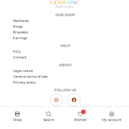
OUR SHOP
Necklaces
Rings
Bracelets
Earrings
HELP
FAQ
Contact
ABOUT
Legal notice
General terms of sale
Privacy policy
FOLLOW US
0
Gemmissime | Fine and colorful handmade natural stone jewelry
Copyright © 2023 Gemmissime – Registered trademark | All rights reserved
Shop
Search
Wishlist
My account