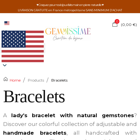
♥ Craquez pour nos bijoux faits main en pierre naturelle ♥
LIVRAISON GRATUITE en France métropolitaine SANS MINIMUM D’ACHAT
0
(
0,00
€
)
/
/
Home
Products
Bracelets
Bracelets
A
lady's bracelet with natural gemstones
?
Discover our colorful collection of adjustable and
handmade bracelets
, all handcrafted with