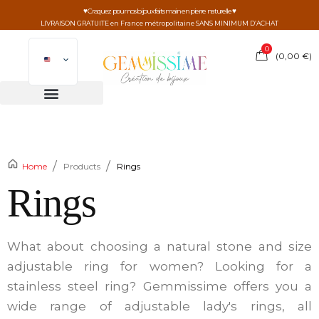
♥ Craquez pour nos bijoux faits main en pierre naturelle ♥
LIVRAISON GRATUITE en France métropolitaine SANS MINIMUM D’ACHAT
0
(
0,00
€
)
/
/
Home
Products
Rings
Rings
What about choosing a natural stone and size
adjustable ring for women? Looking for a
stainless steel ring? Gemmissime offers you a
wide range of adjustable lady's rings, all