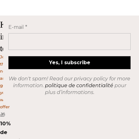
Keep
E-mail
*
in
touch!
Join
the
newsletter
and
We don't spam! Read our privacy policy for more
information.
politique de confidentialité
pour
get
plus d’informations.
your
welcome
offer
🎁
10%
de