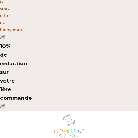
recevez
votre
offre
de
bienvenue
🎁
10%
de
réduction
sur
votre
1ère
commande
🎁