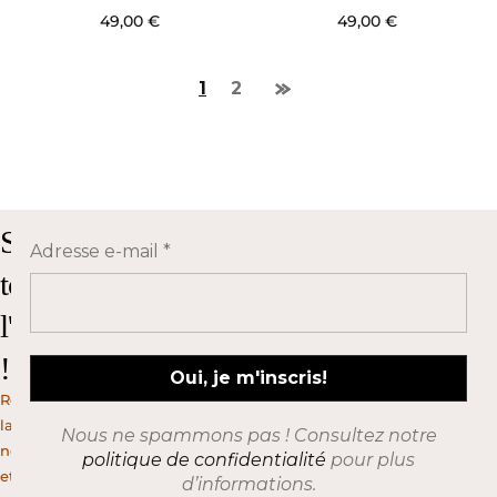
49,00
€
49,00
€
1
2
Suivez
Adresse e-mail
*
toute
l'actualité
!
Rejoignez
la
Nous ne spammons pas ! Consultez notre
newsletter
politique de confidentialité
pour plus
et
d’informations.