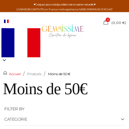
♥ Craquez pour nos bijoux faits main en pierre naturelle ♥
LIVRAISON GRATUITE en France métropolitaine SANS MINIMUM D’ACHAT
0
(
0,00
€
)
/
/
Accueil
Produits
Moins de 50€
Moins de 50€
FILTER BY
CATEGORIE