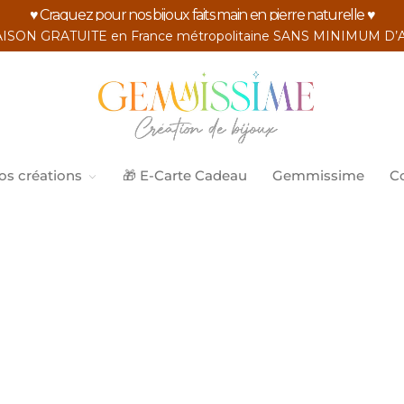
♥ Craquez pour nos bijoux faits main en pierre naturelle ♥
ISON GRATUITE en France métropolitaine SANS MINIMUM D
os créations
🎁 E-Carte Cadeau
Gemmissime
C