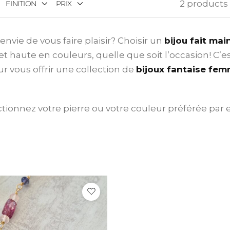
2 products
FINITION
PRIX
ge
Doré
nvie de vous faire plaisir? Choisir un
bijou fait mai
Price:
110 €
—
190 €
et haute en couleurs, quelle que soit l’occasion! C’e
Filter
 vous offrir une collection de
bijoux fantaise fe
ectionnez votre pierre ou votre couleur préférée par 