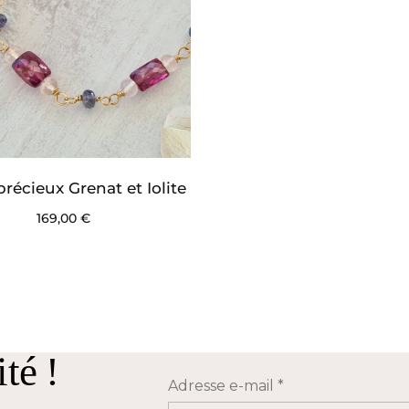
 précieux Grenat et Iolite
169,00
€
té !
Adresse e-mail
*