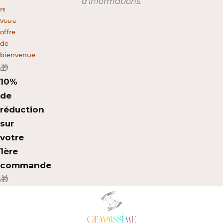
d’informations.
recevez
votre
offre
de
bienvenue
🎁
10%
de
réduction
sur
votre
1ère
commande
🎁