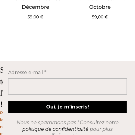
Décembre
Octobre
59,00
€
59,00
€
Suivez
Adresse e-mail
*
toute
l'actualité
!
Rejoignez
la
Nous ne spammons pas ! Consultez notre
newsletter
politique de confidentialité
pour plus
et