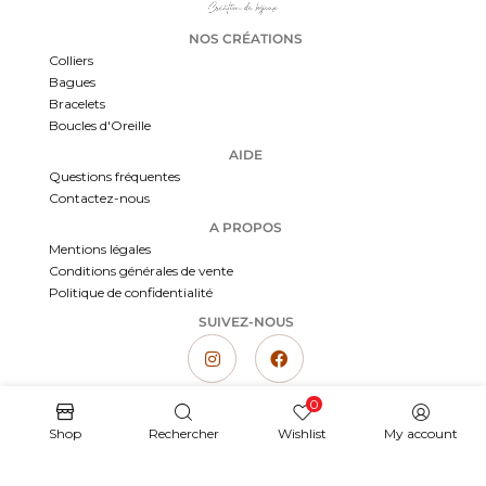
NOS CRÉATIONS
Colliers
Bagues
Bracelets
Boucles d'Oreille
AIDE
Questions fréquentes
Contactez-nous
A PROPOS
Mentions légales
Conditions générales de vente
Politique de confidentialité
SUIVEZ-NOUS
0
Gemmissime | Création artisanale de bijoux femme | Bijoux faits main en pierre naturelle
Copyright © 2023 Gemmissime | Marque déposée. Tous droits réservés
Shop
Rechercher
Wishlist
My account