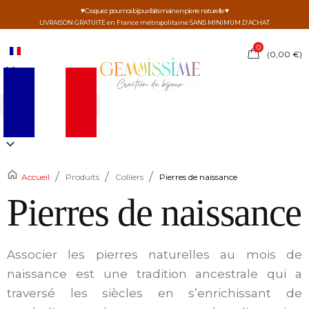
♥ Craquez pour nos bijoux faits main en pierre naturelle ♥
LIVRAISON GRATUITE en France métropolitaine SANS MINIMUM D’ACHAT
0
(
0,00
€
)
/
/
/
Accueil
Produits
Colliers
Pierres de naissance
Pierres de naissance
Associer les pierres naturelles au mois de
naissance est une tradition ancestrale qui a
traversé les siècles en s’enrichissant de