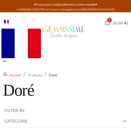
♥ Craquez pour nos bijoux faits main en pierre naturelle ♥
LIVRAISON GRATUITE en France métropolitaine SANS MINIMUM D’ACHAT
0
(
0,00
€
)
/
/
Accueil
Produits
Doré
Doré
FILTER BY
CATEGORIE