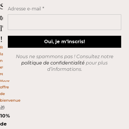
Suivez
Adresse e-mail
*
toute
l'actualité
!
Rejoignez
la
Nous ne spammons pas ! Consultez notre
newsletter
politique de confidentialité
pour plus
et
d’informations.
recevez
votre
offre
de
bienvenue
🎁
10%
de