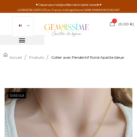
♥ Craquez pour nos bijoux faits main en pierre naturelle ♥
LIVRAISON GRATUITE en France métropolitaine SANS MINIMUM D’ACHAT
0
(
0,00
€
)
/
/
Accueil
Produits
Collier avec Pendentif Rond Apatite bleue
Sold out