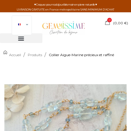
♥ Craquez pour nos bijoux faits main en pierre naturelle ♥
LIVRAISON GRATUITE en France métropolitaine SANS MINIMUM D’ACHAT
0
(
0,00
€
)
/
/
Accueil
Produits
Collier Aigue-Marine précieux et raffiné