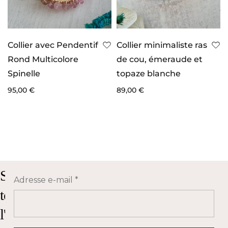
Collier avec Pendentif
Collier minimaliste ras
Rond Multicolore
de cou, émeraude et
Spinelle
topaze blanche
95,00
€
89,00
€
Suivez
Adresse e-mail
*
toute
l'actualité