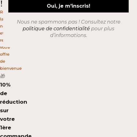
!
Rejoignez
la
Nous ne spammons pas ! Consultez notre
newsletter
politique de confidentialité
pour plus
et
d’informations.
recevez
votre
offre
de
bienvenue
🎁
10%
de
réduction
sur
votre
1ère
commande