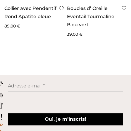
Collier avec Pendentif
Boucles d’ Oreille
Rond Apatite bleue
Eventail Tourmaline
Bleu vert
89,00
€
39,00
€
Suivez
Adresse e-mail
*
toute
l'actualité
!
Rejoignez