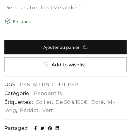
Pierres naturelles | Métal doré
En stock
Ajouter au panier
Add to wishlist
UGS :
PEN-AU-RND-PDT-PER
Catégorie :
Pendentifs
Étiquettes :
Collier
,
De 50 à 100€
,
Doré
,
Mi-
long
,
Péridot
,
Vert
Partagez!