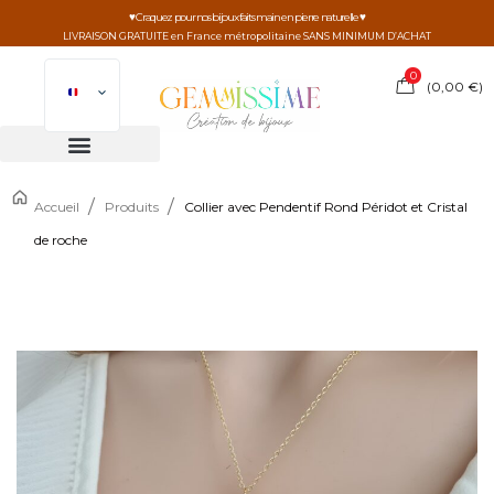
♥ Craquez pour nos bijoux faits main en pierre naturelle ♥
LIVRAISON GRATUITE en France métropolitaine SANS MINIMUM D’ACHAT
0
(
0,00
€
)
/
/
Accueil
Produits
Collier avec Pendentif Rond Péridot et Cristal
de roche