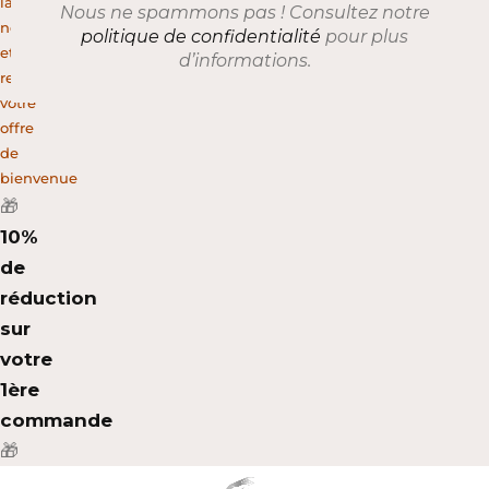
la
Nous ne spammons pas ! Consultez notre
newsletter
politique de confidentialité
pour plus
et
d’informations.
recevez
votre
offre
de
bienvenue
🎁
10%
de
réduction
sur
votre
1ère
commande
🎁