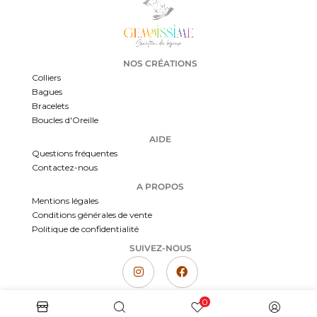
NOS CRÉATIONS
Colliers
Bagues
Bracelets
Boucles d'Oreille
AIDE
Questions fréquentes
Contactez-nous
A PROPOS
Mentions légales
Conditions générales de vente
Politique de confidentialité
SUIVEZ-NOUS
0
Gemmissime | Création artisanale de bijoux femme | Bijoux faits main en pierre naturelle
Copyright © 2023 Gemmissime | Marque déposée. Tous droits réservés